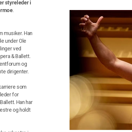
r styreleder i
ermoe
.
om musiker. Han
le under Ole
llinger ved
era & Ballett.
igentforum og
nte dirigenter.
karriere som
leder for
llett. Han har
estre og holdt