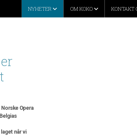
NYHETER
OM KOKO
KONTAKT 
er
t
n Norske Opera
Belgias
 laget når vi