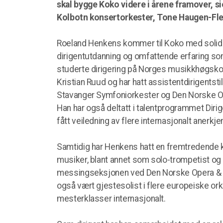
skal bygge Koko videre i årene framover, sie
Kolbotn konsertorkester, Tone Haugen-Fl
Roeland Henkens kommer til Koko med solid
dirigentutdanning og omfattende erfaring s
studerte dirigering på Norges musikkhøgsko
Kristian Ruud og har hatt assistentdirigentsti
Stavanger Symfoniorkester og Den Norske Op
Han har også deltatt i talentprogrammet Dir
fått veiledning av flere internasjonalt anerkje
Samtidig har Henkens hatt en fremtredende 
musiker, blant annet som solo-trompetist og 
messingseksjonen ved Den Norske Opera & Ba
også vært gjestesolist i flere europeiske ork
mesterklasser internasjonalt.