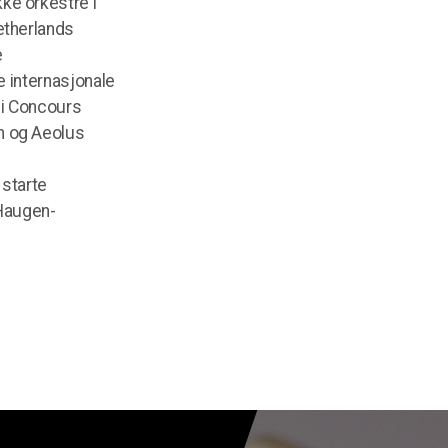
ke orkestre i
etherlands
e
re internasjonale
 i Concours
n og Aeolus
 starte
 Haugen-