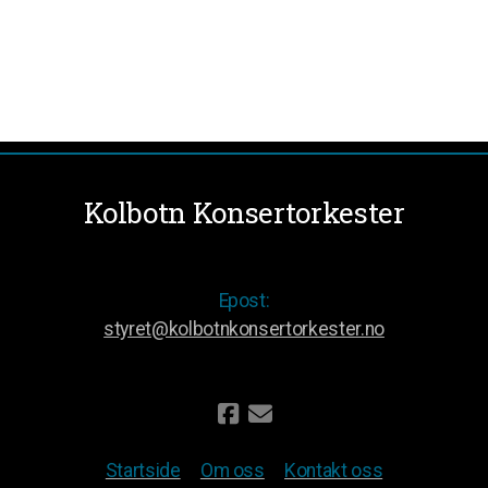
Kolbotn Konsertorkester
Epost:
styret@kolbotnkonsertorkester.no
Startside
Om oss
Kontakt oss