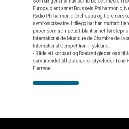
Som dirigent har han samarbeidet med en rek
Europa, blant annet Brussels Philharmonic, N
Radio Philharmonic Orchestra og flere norsk
symfoniorkestre. I tillegg har han mottatt fle
priser som trompetist, blant annet førstepris
International de Musique de Chambre de Lyo
International Competition i Tyskland.
- Både vi i korpset og Roeland gleder oss til å
samarbeidet til høsten, sier styreleder Tone
Flermoe.